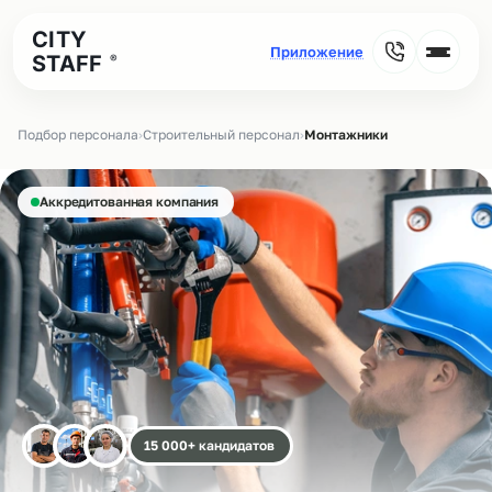
CITY
STAFF
®
Подбор персонала
›
Строительный персонал
›
Монтажники
Аккредитованная компания
15 000+ кандидатов