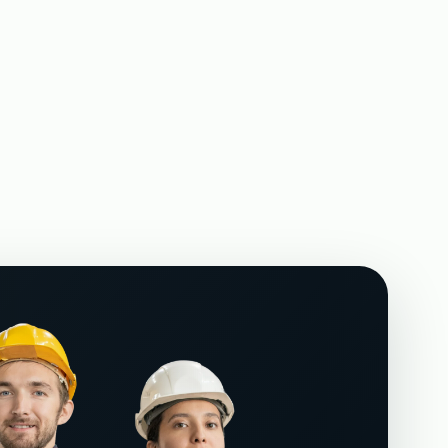
тов кранов на
Аутсорсинг разнорабочих на стройку
→
От 500 р/ч