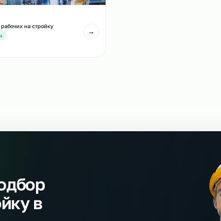
Аутсорсинг машинис
тсорсинг сварщиков на стройку
стройку
→
т 700 р/ч
От 600 р/ч
тсорсинг рабочих на стройку
→
т 450 р/ч