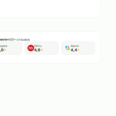
★
Рейтинги
400+ отзывов
Яндекс
HH.ru
Авито
5,0
4,6
4,4
★
★
★