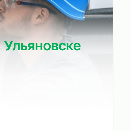
йку в
Ульяновске