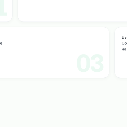
т
м персонал
Подбор и проверка кандидатов
учтем
Мы находим нужных кандидатов и п
профессиональные навыки.
01
ическое