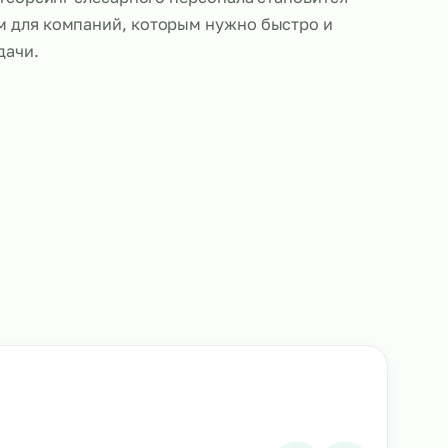
ботающие по аутсорсингу, выполняют те же обяза
ые сотрудники: проводят ремонт, сборку, установк
борудования, а также выполняют работы по техн
ию. Благодаря высокому уровню квалификации и 
алистов, аутсорсинг слесарного персонала станов
м решением для компаний, которым нужно быстр
 решить задачи.