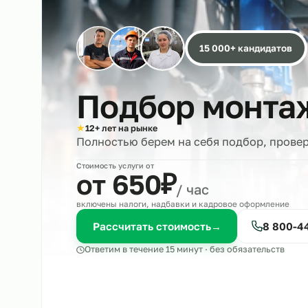
15 000+ кандида
Подбор монт
★
12+ лет на рынке
Полностью берем на себя подбор, 
Стоимость услуги от
₽
от 650
/ час
включены налоги, надбавки и кадровое оформле
Рассчитать стоимость
→
8 