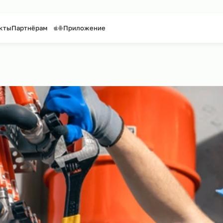
таффинг персонала
Предоставление персонала
Контакты
Партнёрам
Приложение
 сайту
ики