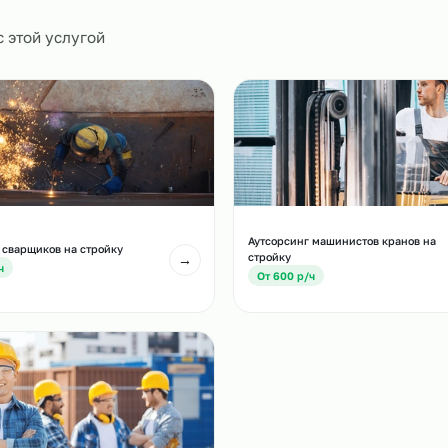
0
и
есте с этой услугой