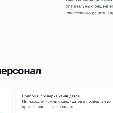
Слесари, ра
что и штатн
настройку о
обслуживан
таких специ
оптимальны
качественно