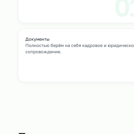
Выход сотрудников на объек
+
Как мы подбирае
Заявка и уточнение деталей
Расскажите, кто вам нужен и какие сроки, мы 
все нюансы.
Документы
Полностью берём на себя кадровое и юрид
сопровождение.