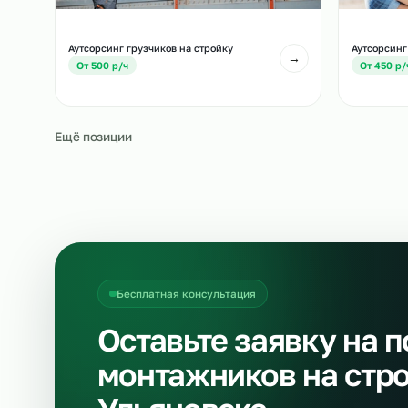
Аутсорсинг водителей погрузчиков на
Ау
стройку
→
О
От 700 р/ч
Аутсорсинг грузчиков на стройку
Ау
→
От 500 р/ч
О