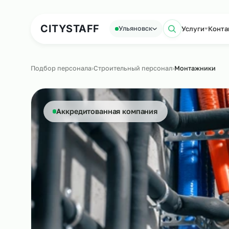
Аутсорсинг персонала
Аутс
CITY
STAFF
Услуги
Ульяновск
Поиск по
Подбор персонала
›
Строительный персонал
›
Монтажн
Аккредитованная компания