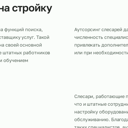
в на стройку
ередача функций поиска,
Аутсорсинг 
у поставщику услуг. Такой
численность
ться на своей основной
привлекать
ржание штатных работников
или при не
ймом и обучением