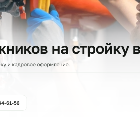
тов
ажников на стро
проверку и кадровое оформление.
ние
800-444-61-56