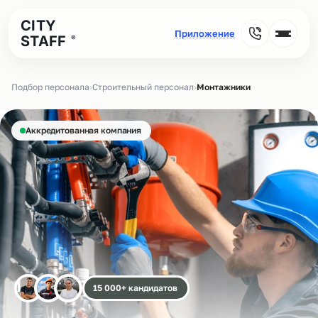
CITY
STAFF
®
Подбор персонала
›
Строительный персонал
›
Монтажники
Аккредитованная компания
15 000+ кандидатов