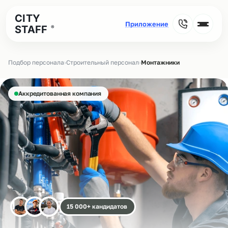
CITY
STAFF
®
Подбор персонала
›
Строительный персонал
›
Монтажники
Аккредитованная компания
15 000+ кандидатов