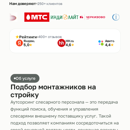
Нам доверяют
250+ клиентов
★
Рейтинги
400+ отзывов
Яндекс
HH.ru
Авито
5,0
4,6
4,4
★
★
★
Об услуге
Подбор монтажников на
стройку
Аутсорсинг слесарного персонала — это передача
функций поиска, обучения и управления
слесарями внешнему поставщику услуг. Такой
подход позволяет компаниям сосредоточиться на
своей основной деятельности, сокращая расходы