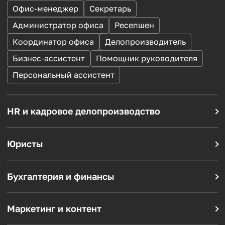
Офис-менеджер
Секретарь
Администратор офиса
Ресепшен
Координатор офиса
Делопроизводитель
Бизнес-ассистент
Помощник руководителя
Персональный ассистент
HR и кадровое делопроизводство
HR-менеджер
Менеджер по персоналу
Рекрутер
Специалист по подбору
Кадровик
Юристы
Юрист
Корпоративный юрист
Инспектор отдела кадров
Договорной юрист
Юрисконсульт
Специалист по кадровому учету
Бухгалтерия и финансы
Бухгалтер по первичке
Бухгалтер по зарплате
Помощник юриста
Воинский учет
Бухгалтер на участок
Помощник бухгалтера
Маркетинг и контент
Маркетолог
Интернет-маркетолог
Главный бухгалтер