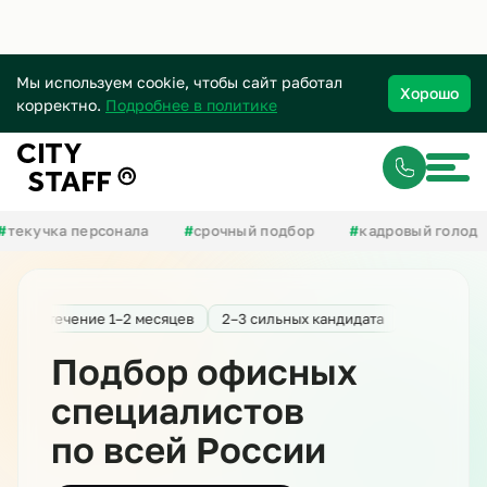
Мы используем cookie, чтобы сайт работал
Хорошо
корректно.
Подробнее в политике
кучка персонала
#
срочный подбор
#
кадровый голод
на в течение 1–2 месяцев
2–3 сильных кандидата
Быстрый стар
Подбор офисных
специалистов
по всей России