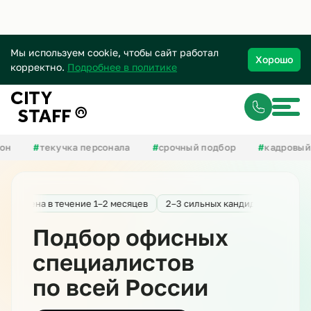
Мы используем cookie, чтобы сайт работал
Хорошо
корректно.
Подробнее в политике
#
текучка персонала
#
срочный подбор
#
кадровый гол
 замена в течение 1–2 месяцев
2–3 сильных кандидата
Быстрый
Подбор офисных
специалистов
по всей России