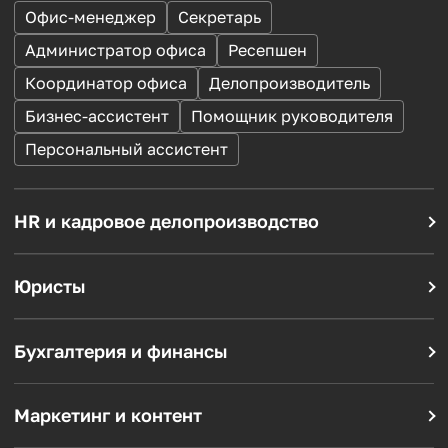
Офис-менеджер
Секретарь
Администратор офиса
Ресепшен
Координатор офиса
Делопроизводитель
Бизнес-ассистент
Помощник руководителя
Персональный ассистент
HR и кадровое делопроизводство
HR-менеджер
Менеджер по персоналу
Рекрутер
Специалист по подбору
Кадровик
Юристы
Юрист
Корпоративный юрист
Инспектор отдела кадров
Договорной юрист
Юрисконсульт
Специалист по кадровому учету
Бухгалтерия и финансы
Бухгалтер по первичке
Бухгалтер по зарплате
Помощник юриста
Воинский учет
Бухгалтер на участок
Помощник бухгалтера
Маркетинг и контент
Маркетолог
Интернет-маркетолог
Главный бухгалтер