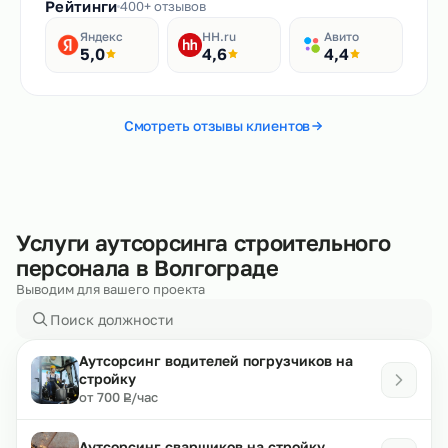
Рейтинги
400+ отзывов
Яндекс
HH.ru
Авито
5,0
4,6
4,4
Смотреть отзывы клиентов
Услуги аутсорсинга строительного
персонала в Волгограде
Выводим для вашего проекта
Аутсорсинг водителей погрузчиков на
стройку
₽
от 700
/час
Р
Аутсорсинг сварщиков на стройку