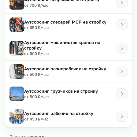
₽
от 700
/час
Р
Аутсорсинг слесарей МСР на стройку
₽
от 650
/час
Р
Аутсорсинг машинистов кранов на
стройку
₽
от 600
/час
Р
Аутсорсинг разнорабочих на стройку
₽
от 500
/час
Р
Аутсорсинг грузчиков на стройку
₽
от 500
/час
Р
Аутсорсинг рабочих на стройку
₽
от 450
/час
Р
Также выводим: