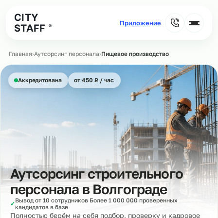
CITY
STAFF
®
Главная
›
Аутсорсинг персонала
›
Пищевое производство
₽
Аккредитована
от 450
Р
/ час
Аутсорсинг строительного
персонала в
Волгограде
Вывод от 10 сотрудников Более 1 000 000 проверенных
✓
кандидатов в базе
Полностью берём на себя подбор, проверку и кадровое