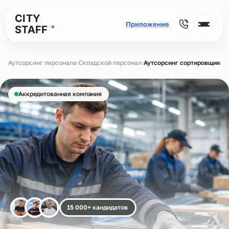
CITY
STAFF
®
Аутсорсинг персонала
›
Складской персонал
›
Аутсорсинг сортировщиков 
Аккредитованная компания
15 000+ кандидатов