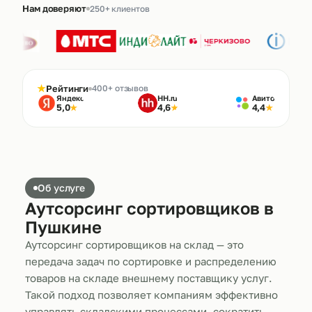
Нам доверяют
250+ клиентов
★
Рейтинги
400+ отзывов
Яндекс
HH.ru
Авито
5,0
4,6
4,4
★
★
★
Об услуге
Аутсорсинг сортировщиков в
Пушкине
Аутсорсинг сортировщиков на склад — это
передача задач по сортировке и распределению
товаров на складе внешнему поставщику услуг.
Такой подход позволяет компаниям эффективно
управлять складскими процессами, сократить