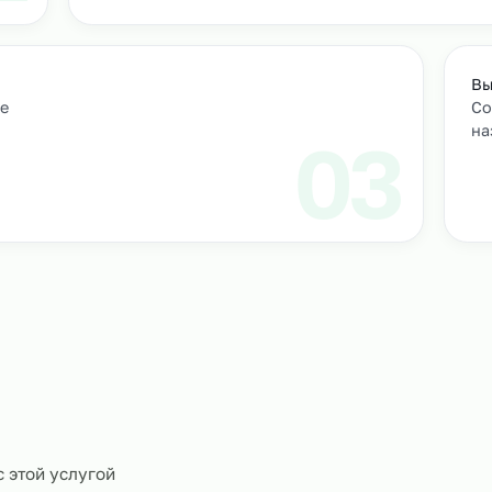
м персонал
Подбор и проверка кандидатов
учтем
Мы находим нужных кандидатов и п
профессиональные навыки.
01
ическое
0