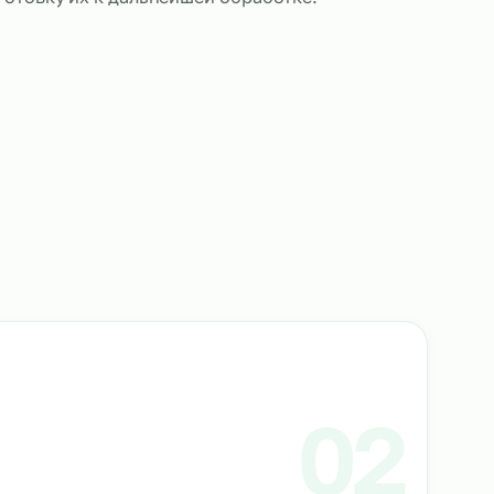
ки на складе обеспечивает оперативную и точную
товаров по категориям, заказам и маршрутам.
ки выполняют все необходимые функции, включа
авильности маркировки, распределение товаров 
ения и подготовку их к дальнейшей обработке.