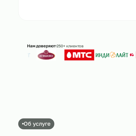
Рассчитать стоимость
→
8 
Ответим в течение 15 минут · без обязательс
Нам доверяют
250+ клиентов