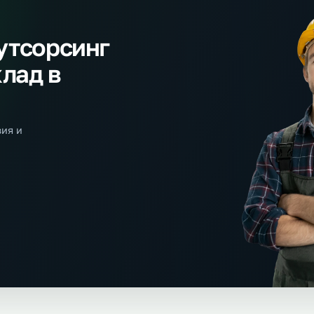
тсорсинг уборщиков на склад
Аутсорсинг упаковщ
→
т 550 р/ч
От 480 р/ч
а аутсорсинг