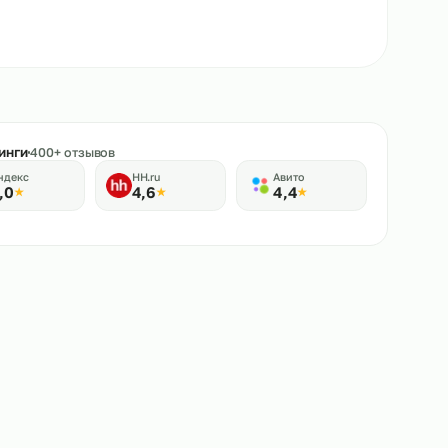
★
Рейтинги
400+ отзывов
Яндекс
HH.ru
Авито
5,0
4,6
4,4
★
★
★