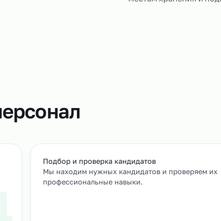
Сортировщи
сортировку 
Сортировщи
проверку пр
местам хран
т