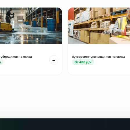
и
есте с этой услугой