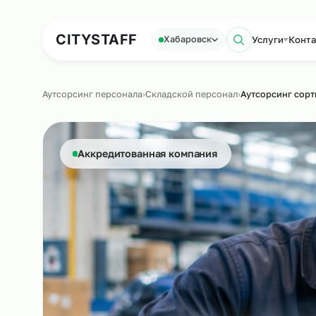
Аутсорсинг персонала
Аутс
CITY
STAFF
Услуги
Хабаровск
Поиск по
Аутсорсинг персонала
›
Складской персонал
›
Аутсорси
Аккредитованная компания