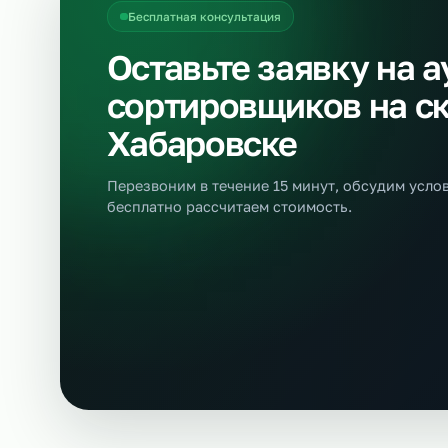
Аутсорсинг грузчиков на склад
Ау
→
От 500 р/ч
О
Ещё позиции
Бесплатная консультация
Оставьте заявку н