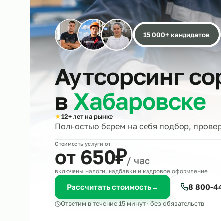
15 000+ кандида
Аутсорсинг 
в
Хабаровск
★
12+ лет на рынке
Полностью берем на себя подбор, 
Стоимость услуги от
₽
от 650
/ час
включены налоги, надбавки и кадровое оформле