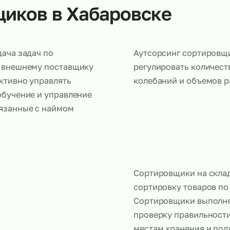
овщиков в Хабаровске
 передача задач по
Аутсорсинг
складе внешнему поставщику
регулироват
 эффективно управлять
колебаний и
ы на обучение и управление
ки, связанные с наймом