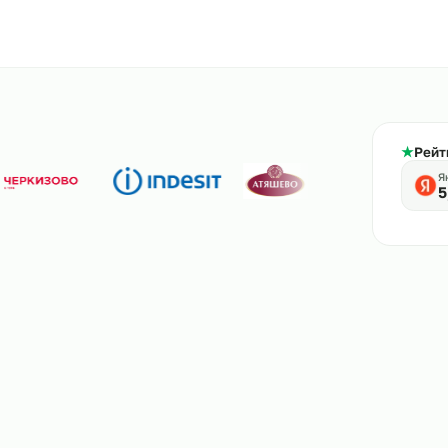
800-444-61-56
тв