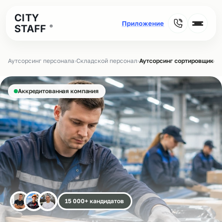
CITY
STAFF
®
Аутсорсинг персонала
›
Складской персонал
›
Аутсорсинг сортировщиков 
Аккредитованная компания
15 000+ кандидатов