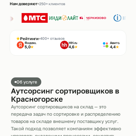
Нам доверяют
250+ клиентов
★
Рейтинги
400+ отзывов
Яндекс
HH.ru
Авито
5,0
4,6
4,4
★
★
★
Об услуге
Аутсорсинг сортировщиков в
Красногорске
Аутсорсинг сортировщиков на склад — это
передача задач по сортировке и распределению
товаров на складе внешнему поставщику услуг.
Такой подход позволяет компаниям эффективно
управлять складскими процессами, сократить