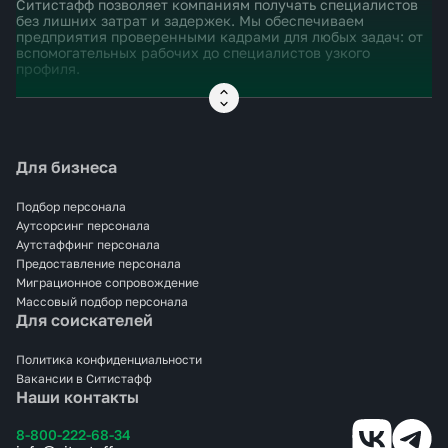
Ситистафф позволяет компаниям получать специалистов
без лишних затрат и задержек. Мы обеспечиваем
предприятия проверенными кадрами для любых задач: от
вспомогательных рабочих до специалистов узкого
профиля.
Мы берём на себя весь процесс: поиск и проверку
кандидатов, оформление документов, организацию
выхода на смену. Вам не нужно отвлекаться от основного
бизнеса — мы обеспечим производство рабочими руками и
Для бизнеса
нужными специалистами в кратчайшие сроки.
Ситистафф — это гарантия качества и надёжности. С нами
Подбор персонала
ваш производственный процесс идёт без перебоев, а
Аутсорсинг персонала
расходы на содержание штата оптимизируются.
Аутстаффинг персонала
Предоставление персонала
Миграционное сопровождение
Массовый подбор персонала
Для соискателей
Политика конфиденциальности
Вакансии в Ситистафф
Наши контакты
8-800-222-68-34