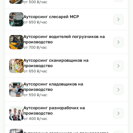
₽
от 500
/час
Р
Аутсорсинг слесарей МСР
₽
от 650
/час
Р
Аутсорсинг водителей погрузчиков на
производство
₽
от 700
/час
Р
Аутсорсинг сканировщиков на
производство
₽
от 650
/час
Р
Аутсорсинг кладовщиков на
производство
₽
от 550
/час
Р
Аутсорсинг разнорабочих на
производство
₽
от 400
/час
Р