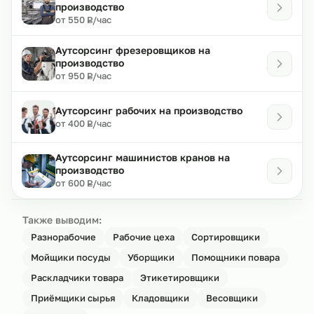
производство
₽
от 550
/час
Р
Аутсорсинг фрезеровщиков на
производство
₽
от 950
/час
Р
Аутсорсинг рабочих на производство
₽
от 400
/час
Р
Аутсорсинг машинистов кранов на
производство
₽
от 600
/час
Р
Также выводим:
Разнорабочие
Рабочие цеха
Сортировщики
Мойщики посуды
Уборщики
Помощники повара
Раскладчики товара
Этикетировщики
Приёмщики сырья
Кладовщики
Весовщики