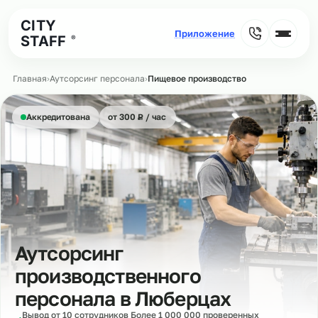
CITY
STAFF
®
Главная
›
Аутсорсинг персонала
›
Пищевое производство
₽
Аккредитована
от 300
Р
/ час
Аутсорсинг
производственного
персонала в
Люберцах
Вывод от 10 сотрудников Более 1 000 000 проверенных