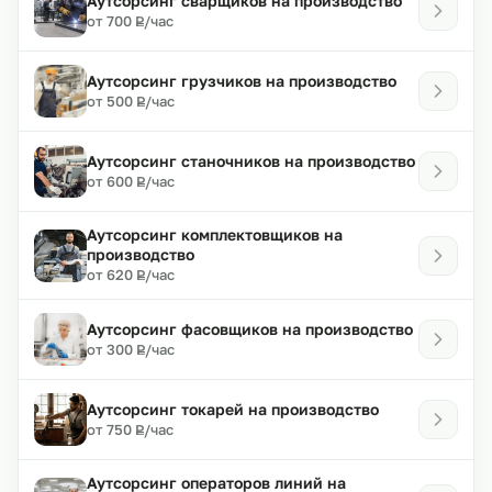
Аутсорсинг сварщиков на производство
₽
от 700
/час
Р
Аутсорсинг грузчиков на производство
₽
от 500
/час
Р
Аутсорсинг станочников на производство
₽
от 600
/час
Р
Аутсорсинг комплектовщиков на
производство
₽
от 620
/час
Р
Аутсорсинг фасовщиков на производство
₽
от 300
/час
Р
Аутсорсинг токарей на производство
₽
от 750
/час
Р
Аутсорсинг операторов линий на