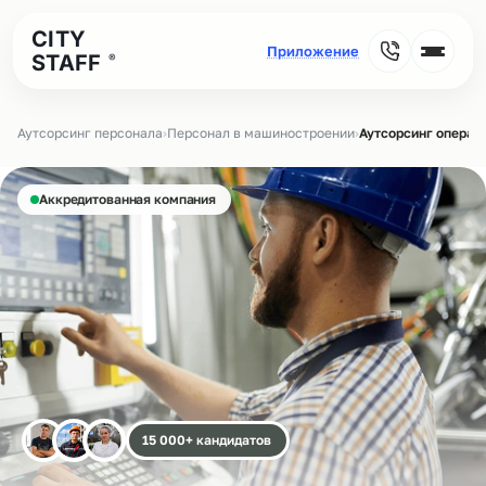
CITY
STAFF
®
Аутсорсинг персонала
›
Персонал в машиностроении
›
Аутсорсинг операт
Аккредитованная компания
15 000+ кандидатов