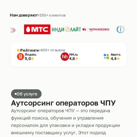
Нам доверяют
250+ клиентов
★
Рейтинги
400+ отзывов
Яндекс
HH.ru
Авито
5,0
4,6
4,4
★
★
★
Об услуге
Аутсорсинг операторов ЧПУ
Аутсорсинг операторов ЧПУ — это передача
функций поиска, обучения и управления
персоналом для упаковки и укладки продукции
внешнему поставщику услуг. Этот подход