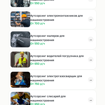
От 550 р/ч
Аутсорсинг электромонтажников для
→
машиностроения
От 700 р/ч
Аутсорсинг маляров для
→
машиностроения
От 550 р/ч
Аутсорсинг водителей погрузчика для
→
машиностроения
От 650 р/ч
Аутсорсинг электрогазосварщик для
→
машиностроения
От 750 р/ч
Аутсорсинг слесарей для
→
машиностроения
От 650 р/ч