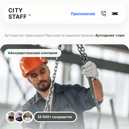
CITY
STAFF
®
Аутсорсинг персонала
›
Персонал в машиностроении
›
Аутсорсинг стропа
Аккредитованная компания
15 000+ кандидатов