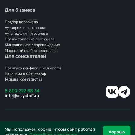
Для бизнеса
Подбор персонала
Аутсорсинг персонала
Аутстаффинг персонала
Предоставление персонала
Миграционное сопровождение
Массовый подбор персонала
Для соискателей
Политика конфиденциальности
Вакансии в Ситистафф
Наши контакты
8-800-222-68-34
info@citystaff.ru
© 2025 СИТИСТАФФ.
Все права защищены.
Мы используем cookie, чтобы сайт работал
Хорошо
корректно.
Подробнее в политике