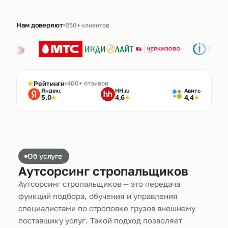
Нам доверяют
250+ клиентов
★
Рейтинги
400+ отзывов
Яндекс
HH.ru
Авито
5,0
4,6
4,4
★
★
★
Об услуге
Аутсорсинг стропальщиков
Аутсорсинг стропальщиков — это передача
функций подбора, обучения и управления
специалистами по строповке грузов внешнему
поставщику услуг. Такой подход позволяет