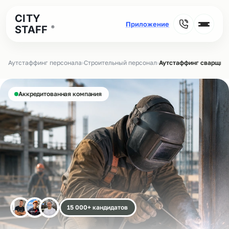
CITY
STAFF
®
Аутстаффинг персонала
›
Строительный персонал
›
Аутстаффинг сварщико
Аккредитованная компания
15 000+ кандидатов