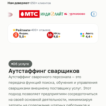
Нам доверяют
250+ клиентов
★
Рейтинги
400+ отзывов
Яндекс
HH.ru
Авито
5,0
4,6
4,4
★
★
★
Об услуге
Аутстаффинг сварщиков
Аутстаффинг сварочного персонала — это
передача функций поиска, обучения и управления
сварщиками внешнему поставщику услуг. Этот
подход позволяет предприятиям сосредоточиться
на своей основной деятельности, минимизируя
затраты на содержание штатных работников и