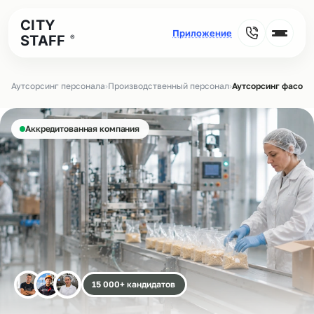
CITY
STAFF
®
Аутсорсинг персонала
›
Производственный персонал
›
Аутсорсинг фасовщ
Аккредитованная компания
15 000+ кандидатов