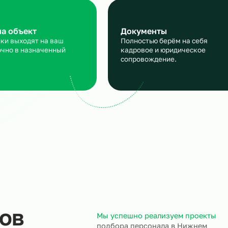
аявка
Подбор и пров
сскажите, кто вам нужен и
Мы находим нужн
кие сроки, мы учтем все
и проверяем их
ансы
профессиональны
ход на объект
Документы
трудники выходят на ваш
Полностью берём 
ъект точно в назначенный
кадровое и юрид
ок.
сопровождение.