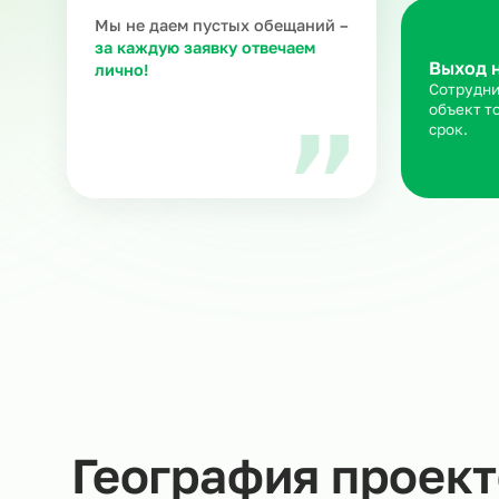
З
Ра
ка
ню
Мария В.
Руководитель направления
в Ситистафф
Мы не даем пустых обещаний –
за каждую заявку отвечаем
Вы
лично!
Со
об
ср