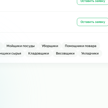
Ост
Ост
Ост
овщики
Мойщики посуды
Уборщики
Помощники 
Приёмщики сырья
Кладовщики
Весовщики
Ук