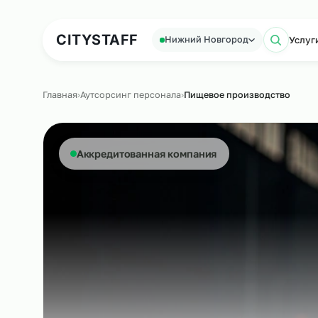
Аутсорсинг персонала
Аутс
CITY
STAFF
Нижний Новгород
П
Главная
›
Аутсорсинг персонала
›
Пищевое производств
Аккредитованная компания