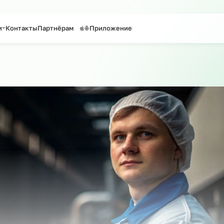
таффинг персонала
Предоставление персонала
Услуги
Контакты
Партнёрам
Приложение
оиск по сайту
о