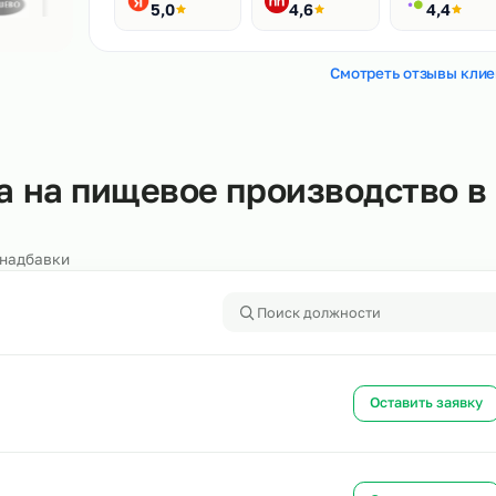
Рейтинги
400+ отзывов
Яндекс
HH.ru
5,0
4,6
Смотреть
нала на пищевое производс
алоги и надбавки