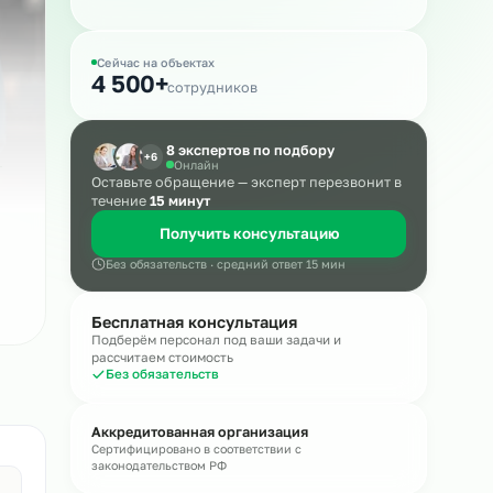
Массовый подбор
Сейчас на объектах
4 500+
сотрудников
8 экспертов по подбору
+6
Онлайн
Оставьте обращение — эксперт пере
течение
15 минут
Получить консультацию
Без обязательств · средний ответ 15 мин
Бесплатная консультация
Подберём персонал под ваши задачи и
рассчитаем стоимость
Без обязательств