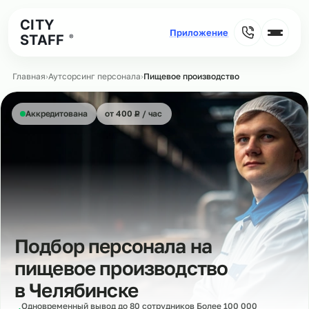
CITY
STAFF
®
Главная
›
Аутсорсинг персонала
›
Пищевое производство
₽
Аккредитована
от 400
Р
/ час
Подбор персонала на
пищевое производство
в
Челябинске
Одновременный вывод до 80 сотрудников Более 100 000