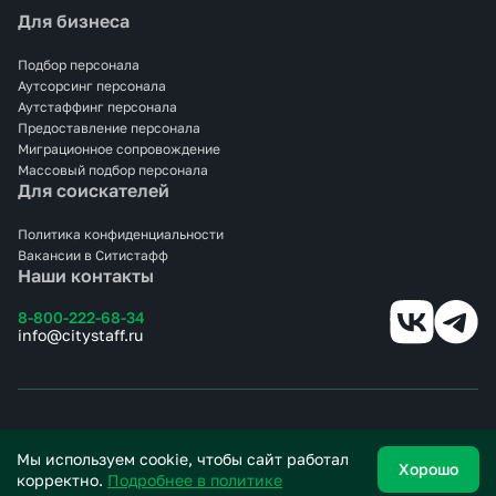
Для бизнеса
Закрываем задачи под ключ: от поиска до выхода
сотрудников на смену. Помогаем с оформлением,
размещением, адаптацией. Всё это — без лишней
Подбор персонала
бюрократии и с чёткими сроками.
Аутсорсинг персонала
Аутстаффинг персонала
Если вам нужен персонал на пищевое производство в
Предоставление персонала
Челябинске, просто оставьте заявку — мы возьмём
Миграционное сопровождение
остальное на себя.
Массовый подбор персонала
Для соискателей
Политика конфиденциальности
Вакансии в Ситистафф
Наши контакты
8-800-222-68-34
info@citystaff.ru
© 2025 СИТИСТАФФ.
Все права защищены.
Мы используем cookie, чтобы сайт работал
Хорошо
корректно.
Подробнее в политике