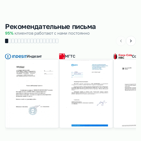
Рекомендательные письма
95%
клиентов работают с нами постоянно
Индезит
МГТС
Coca