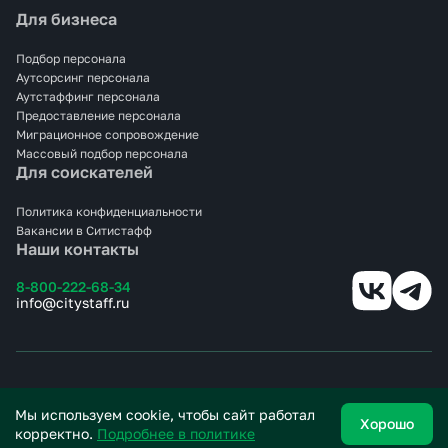
Для бизнеса
Закрываем задачи под ключ: от поиска до выхода
сотрудников на смену. Помогаем с оформлением,
размещением, адаптацией. Всё это — без лишней
Подбор персонала
бюрократии и с чёткими сроками.
Аутсорсинг персонала
Аутстаффинг персонала
Если вам нужен персонал на пищевое производство в
Предоставление персонала
Люберцах, просто оставьте заявку — мы возьмём
Миграционное сопровождение
остальное на себя.
Массовый подбор персонала
Для соискателей
Политика конфиденциальности
Вакансии в Ситистафф
Наши контакты
8-800-222-68-34
info@citystaff.ru
© 2025 СИТИСТАФФ.
Все права защищены.
Мы используем cookie, чтобы сайт работал
Хорошо
корректно.
Подробнее в политике