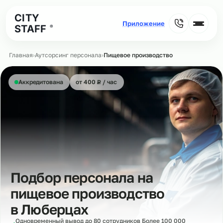
CITY
STAFF
®
Главная
›
Аутсорсинг персонала
›
Пищевое производство
₽
Аккредитована
от 400
Р
/ час
Подбор персонала на
пищевое производство
в
Люберцах
Одновременный вывод до 80 сотрудников Более 100 000