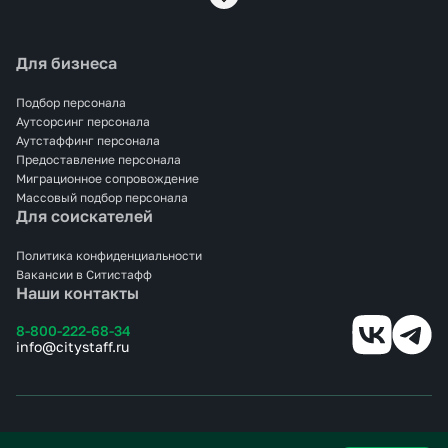
персонала. Мы понимаем, насколько важно
укомплектовать штат не просто быстро, а правильно —
чтобы люди реально работали и не срывали процессы.
Для бизнеса
Закрываем задачи под ключ: от поиска до выхода
сотрудников на смену. Помогаем с оформлением,
размещением, адаптацией. Всё это — без лишней
Подбор персонала
бюрократии и с чёткими сроками.
Аутсорсинг персонала
Аутстаффинг персонала
Если вам нужен персонал на пищевое производство в
Предоставление персонала
Наро‑Фоминске, просто оставьте заявку — мы возьмём
Миграционное сопровождение
остальное на себя.
Массовый подбор персонала
Для соискателей
Политика конфиденциальности
Вакансии в Ситистафф
Наши контакты
8-800-222-68-34
info@citystaff.ru
© 2025 СИТИСТАФФ.