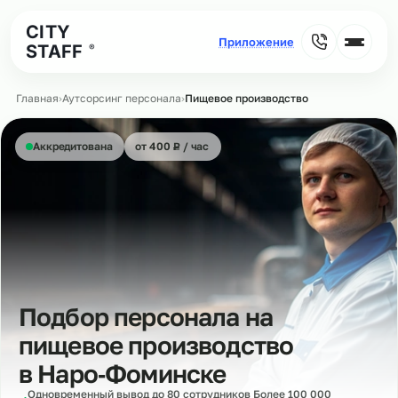
CITY
STAFF
®
Главная
›
Аутсорсинг персонала
›
Пищевое производство
₽
Аккредитована
от 400
Р
/ час
Подбор персонала на
пищевое производство
в
Наро‑Фоминске
Одновременный вывод до 80 сотрудников Более 100 000