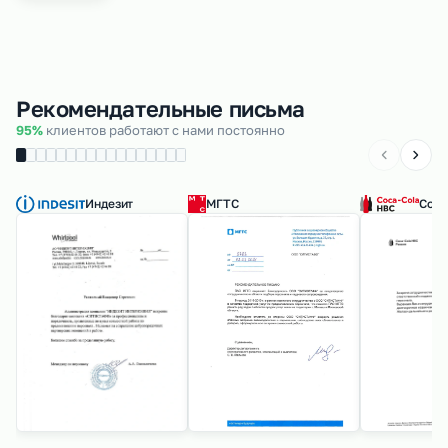
Рекомендательные письма
95%
клиентов работают с нами постоянно
Индезит
МГТС
Coca