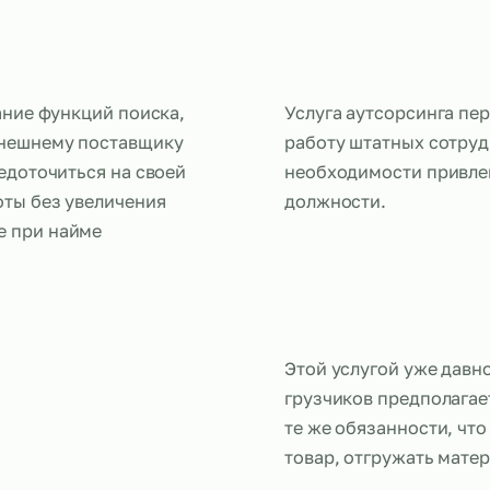
й
гирование функций поиска,
Услуга аутс
лада внешнему поставщику
работу штат
и сосредоточиться на своей
необходимо
о работы без увеличения
должности.
кающие при найме