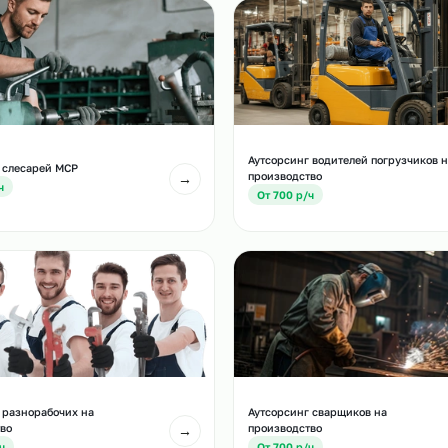
и
есте с этой услугой