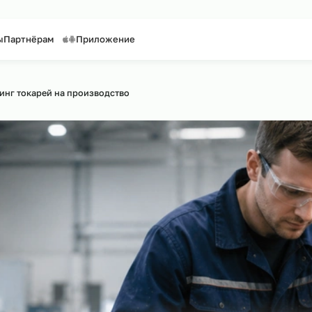
таффинг персонала
Предоставление персонала
онтакты
Партнёрам
Приложение
айту
утсорсинг токарей на производство