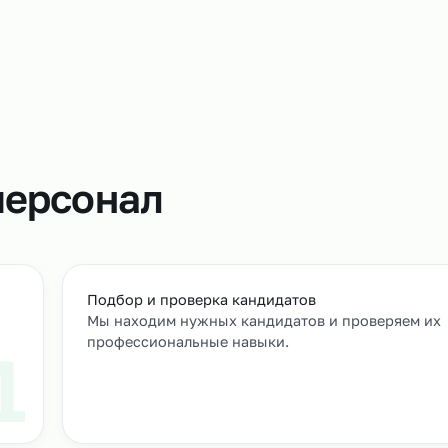
Этой услуго
грузчиков п
те же обяза
товар, отгр
т
м персонал