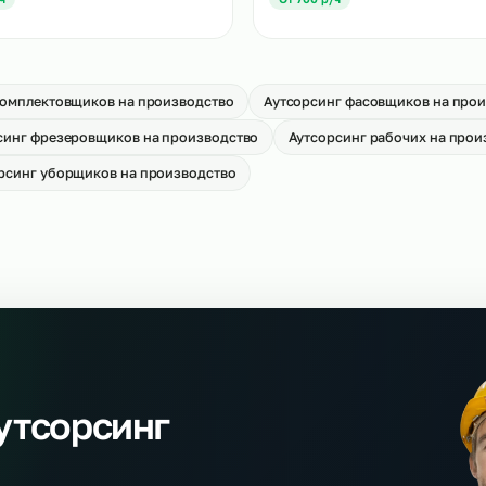
Аутсорсинг водител
тсорсинг слесарей МСР
производство
→
т 650 р/ч
От 700 р/ч
тсорсинг разнорабочих на
Аутсорсинг сварщик
оизводство
производство
→
т 400 р/ч
От 700 р/ч