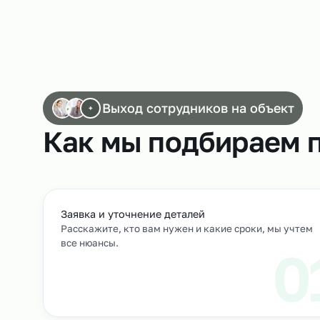
Работа токарей
Выход сотрудников на объек
+
Как мы подбирае