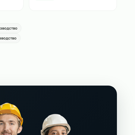
ей погрузчиков на
Аутсорсинг сканировщиков на
производство
→
От 650 р/ч
ов на
Аутсорсинг грузчиков на производст
→
От 500 р/ч