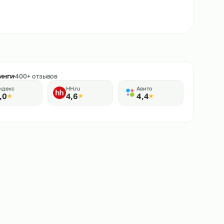
★
Рейтинги
400+ отзывов
Яндекс
HH.ru
Авито
5,0
4,6
4,4
★
★
★