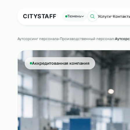
Аутсорсинг персонала
Аутс
CITY
STAFF
Услуги
К
Тюмень
Поиск по с
Аутсорсинг персонала
›
Производственный персонал
›
А
Аккредитованная компания