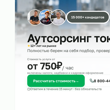
15 000+ кандида
Аутсорсинг 
★
12+ лет на рынке
Полностью берем на себя подбор, 
Стоимость услуги от
₽
от 750
/ час
включены налоги, надбавки и кадровое оформле
Рассчитать стоимость
→
8 