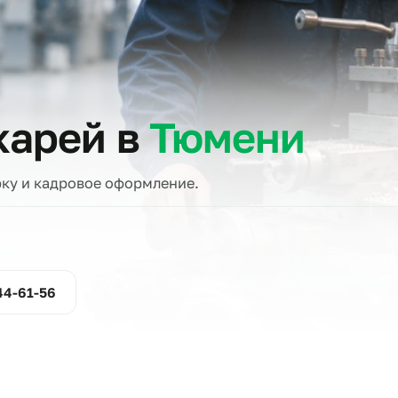
тов
токарей в
Тюмени
проверку и кадровое оформление.
ние
800-444-61-56