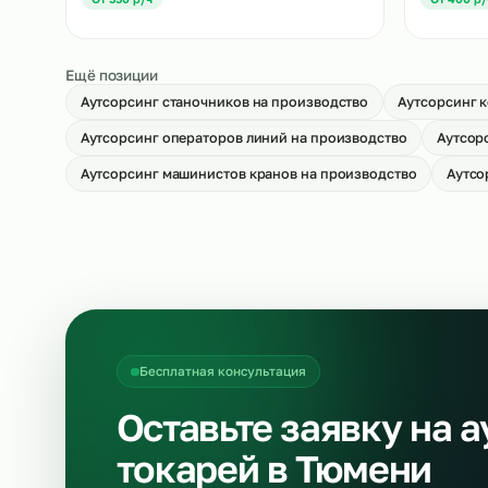
Аутсорсинг укладчиков-упаковщиков
Ау
на производство
→
О
От 500 р/ч
Аутсорсинг кладовщиков на
Ау
производство
пр
→
От 550 р/ч
О
Ещё позиции