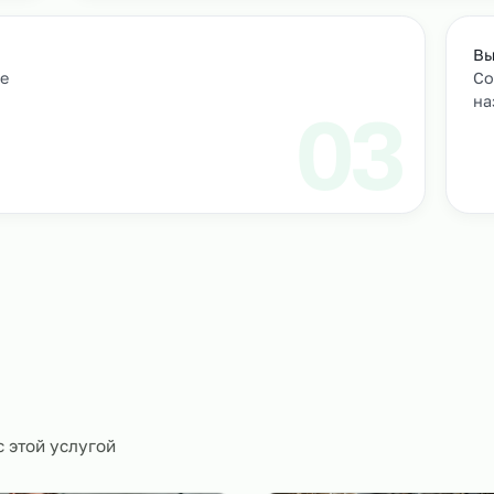
Подбор и проверка кандидатов
учтем
Мы находим нужных кандидатов и п
профессиональные навыки.
01
ическое
0