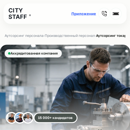
CITY
STAFF
®
Аутсорсинг персонала
›
Производственный персонал
›
Аутсорсинг токаре
Аккредитованная компания
15 000+ кандидатов