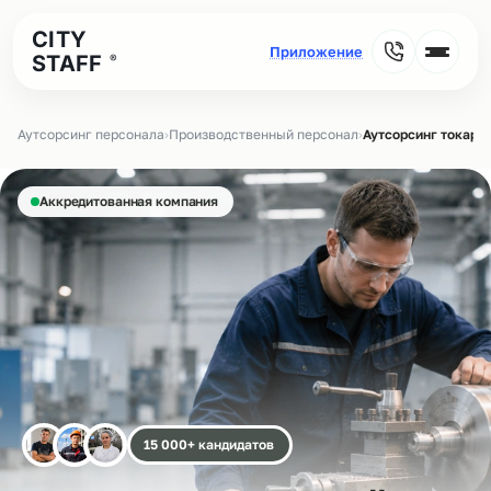
CITY
STAFF
®
Аутсорсинг персонала
›
Производственный персонал
›
Аутсорсинг токаре
Аккредитованная компания
15 000+ кандидатов