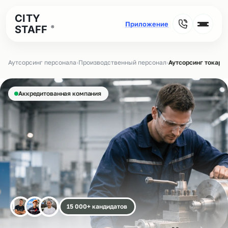
CITY
STAFF
®
Аутсорсинг персонала
›
Производственный персонал
›
Аутсорсинг токаре
Аккредитованная компания
15 000+ кандидатов