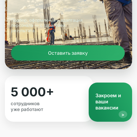
Подбор, оформление и адаптация
персонала — с гарантией
результата.
Оставить заявку
5 000+
Закроем и
ваши
сотрудников
вакансии
уже работают
>