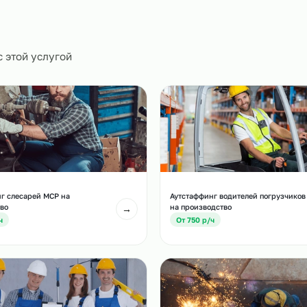
ическое
0
и
есте с этой услугой