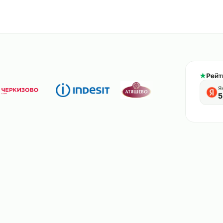
800-444-61-56
тв