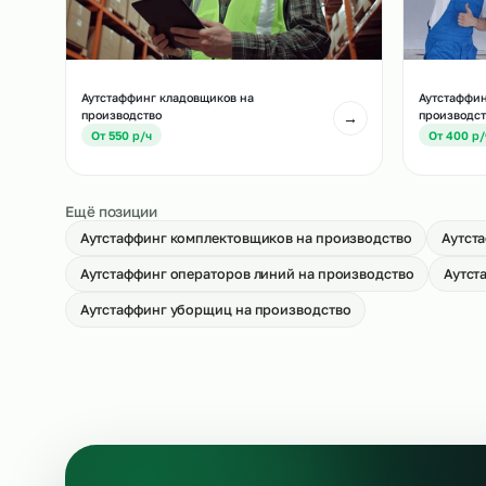
Аутстаффинг укладчиков-упаковщиков
Ау
на производство
пр
→
От 500 р/ч
О