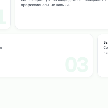
т
м персонал
Подбор и проверка кандидатов
учтем
Мы находим нужных кандидатов и п
профессиональные навыки.
01