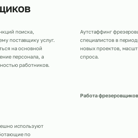
ровщиков
ча функций поиска,
Аутстаффин
нешнему поставщику услуг.
специалисто
оточиться на основной
новых проек
 обучение персонала, а
спроса.
численностью работников.