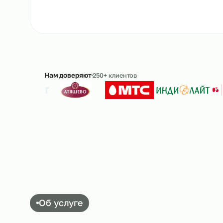
Рассчитать стоимость
→
8 
Ответим в течение 15 минут · без обязательс
Нам доверяют
250+ клиентов