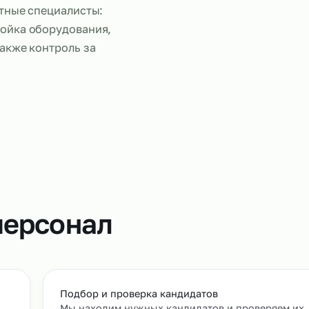
Работа фре
же успешно используют
и, работающие по
 и штатные специалисты:
 настройка оборудования,
и, а также контроль за
.