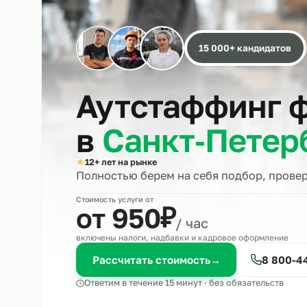
15 000+ кандида
Аутстаффинг
в
Санкт‑Пете
★
12+ лет на рынке
Полностью берем на себя подбор, 
Стоимость услуги от
₽
от 950
/ час
включены налоги, надбавки и кадровое оформле