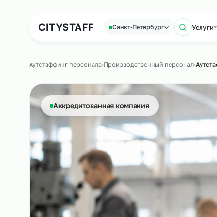
Аутсорсинг персонала
Аутс
CITY
STAFF
У
Санкт‑Петербург
Пои
Аутстаффинг персонала
›
Производственный персонал
Аккредитованная компания