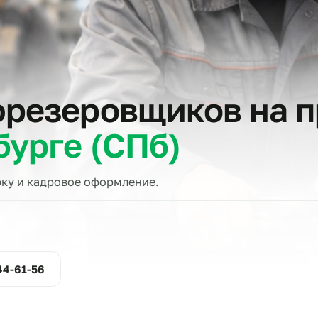
тов
 фрезеровщиков 
рбурге (СПб)
проверку и кадровое оформление.
ние