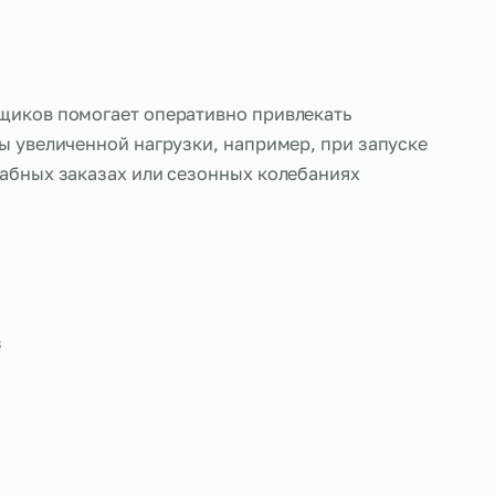
г фрезеровщиков помогает оперативно привлекат
в в периоды увеличенной нагрузки, например, пр
тов, масштабных заказах или сезонных колебани