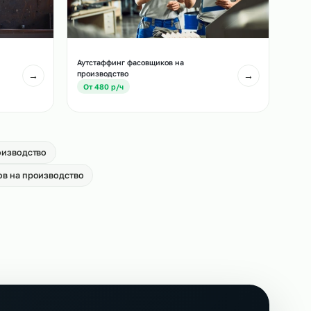
лей погрузчиков
Аутстаффинг сканировщиков на
производство
→
От 650 р/ч