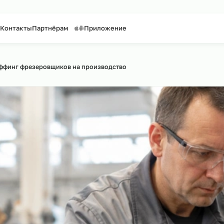
таффинг персонала
Предоставление персонала
слуги
Контакты
Партнёрам
Приложение
ск по сайту
›
Аутстаффинг фрезеровщиков на производство