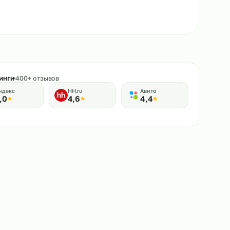
★
Рейтинги
400+ отзывов
Яндекс
HH.ru
Авито
5,0
4,6
4,4
★
★
★