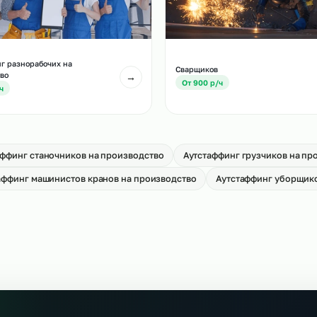
тстаффинг слесарей МСР на
Аутстаффинг водите
оизводство
на производство
→
т 650 р/ч
От 750 р/ч