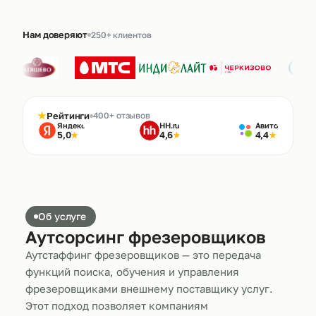
Нам доверяют
250+ клиентов
★
Рейтинги
400+ отзывов
Яндекс
HH.ru
Авито
5,0
4,6
4,4
★
★
★
Об услуге
Аутсорсинг фрезеровщиков
Аутстаффинг фрезеровщиков — это передача
функций поиска, обучения и управления
фрезеровщиками внешнему поставщику услуг.
Этот подход позволяет компаниям