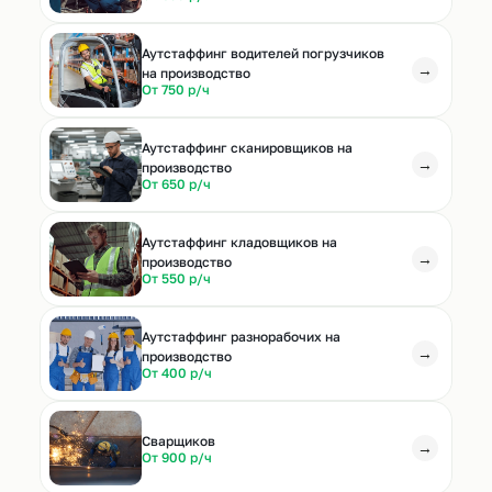
Аутстаффинг водителей погрузчиков
→
на производство
От 750 р/ч
Аутстаффинг сканировщиков на
→
производство
От 650 р/ч
Аутстаффинг кладовщиков на
→
производство
От 550 р/ч
Аутстаффинг разнорабочих на
→
производство
От 400 р/ч
Cварщиков
→
От 900 р/ч