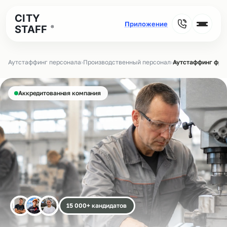
CITY
STAFF
®
Аутстаффинг персонала
›
Производственный персонал
›
Аутстаффинг фре
Аккредитованная компания
15 000+ кандидатов