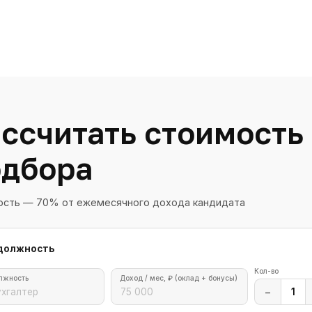
Рассчитать стоим
подбора
Стоимость — 70% от ежемесячного дохода кандидата
1-я должность
Должность
Доход / мес, ₽ (оклад + бонусы)