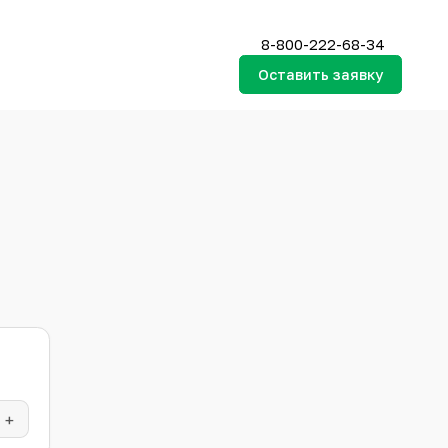
8-800-
Остави
ость
Кол-во