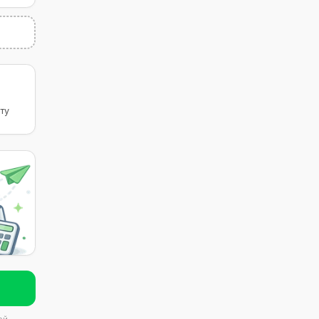
−
+
я договора
дника на работу