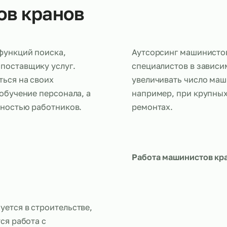
стов кранов
дача функций поиска,
Аутсорсинг
нему поставщику услуг.
специалисто
оточиться на своих
увеличивать
айм и обучение персонала, а
например, п
численностью работников.
ремонтах.