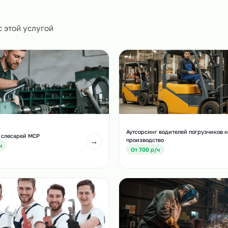
0
и
есте с этой услугой