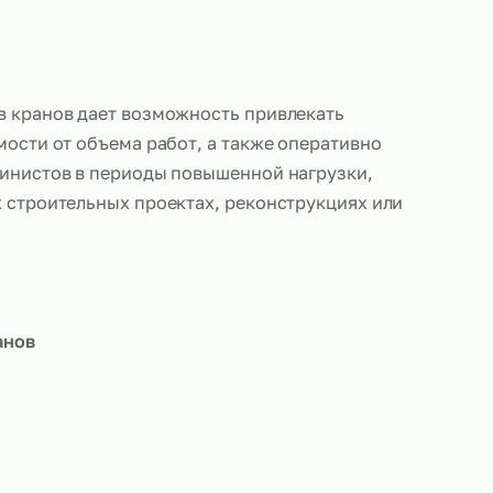
 машинистов кранов дает возможность привлекать
в в зависимости от объема работ, а также операт
 число машинистов в периоды повышенной нагруз
ри крупных строительных проектах, реконструкци