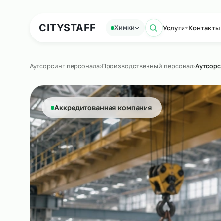
Аутсорсинг персонала
Аутс
CITY
STAFF
Услуги
Ко
Химки
Поиск по са
Аутсорсинг персонала
›
Производственный персонал
›
А
Аккредитованная компания