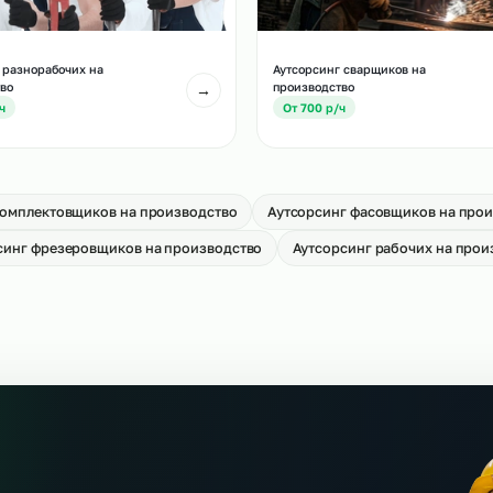
Аутсорсинг водител
тсорсинг слесарей МСР
производство
→
т 650 р/ч
От 700 р/ч
тсорсинг разнорабочих на
Аутсорсинг сварщик
оизводство
производство
→