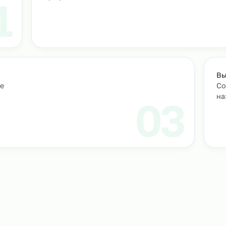
т
м персонал
Подбор и проверка кандидатов
учтем
Мы находим нужных кандидатов и п
профессиональные навыки.
01
ическое