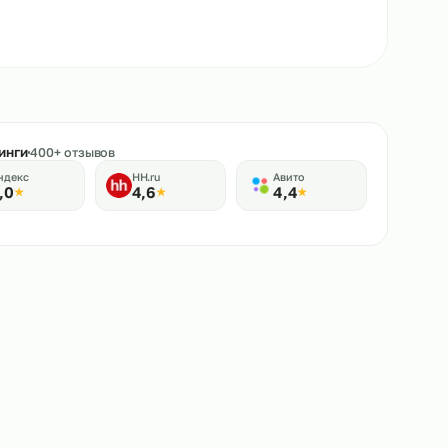
★
Рейтинги
400+ отзывов
Яндекс
HH.ru
Авито
5,0
4,6
4,4
★
★
★