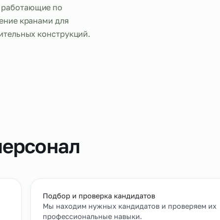
Работа маш
ользуется в строительстве,
ебуется работа с
анов, работающие по
правление кранами для
а строительных конструкций.