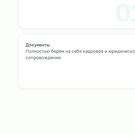
Выход сотрудников на объек
+
Как мы подбирае
Заявка и уточнение деталей
Расскажите, кто вам нужен и какие сроки, мы 
все нюансы.
Документы
Полностью берём на себя кадровое и юрид