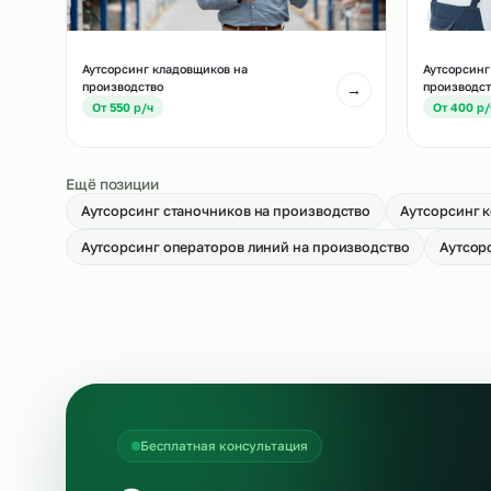
Аутсорсинг укладчиков-упаковщиков
Ау
на производство
→
О
От 500 р/ч
Аутсорсинг кладовщиков на
Ау
производство
пр
→