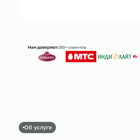
Рассчитать стоимость
→
8 
Ответим в течение 15 минут · без обязательс
Нам доверяют
250+ клиентов