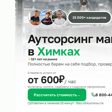
15 000+ кандида
Аутсорсинг 
в
Химках
★
12+ лет на рынке
Полностью берем на себя подбор, 
Стоимость услуги от
₽
от 600
/ час
включены налоги, надбавки и кадровое оформле