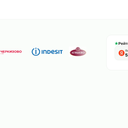
800-444-61-56
тв