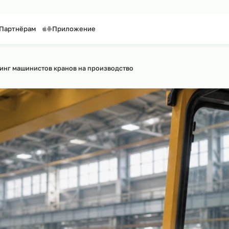
таффинг персонала
Предоставление персонала
нтакты
Партнёрам
Приложение
йту
утсорсинг машинистов кранов на производство