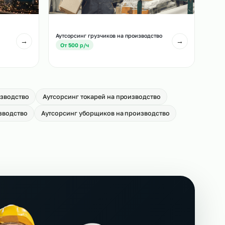
ей погрузчиков на
Аутсорсинг сканировщиков на
производство
→
От 650 р/ч
ов на
Аутсорсинг грузчиков на производст
→
От 500 р/ч