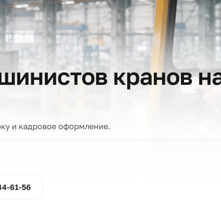
тов
машинистов крано
проверку и кадровое оформление.
ние