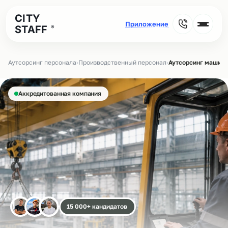
CITY
STAFF
®
Аутсорсинг персонала
›
Производственный персонал
›
Аутсорсинг машини
Аккредитованная компания
15 000+ кандидатов