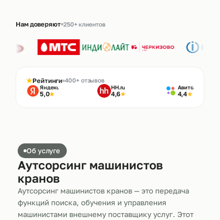
Нам доверяют
250+ клиентов
★
Рейтинги
400+ отзывов
Яндекс
HH.ru
Авито
5,0
4,6
4,4
★
★
★
Об услуге
Аутсорсинг машинистов
кранов
Аутсорсинг машинистов кранов — это передача
функций поиска, обучения и управления
машинистами внешнему поставщику услуг. Этот