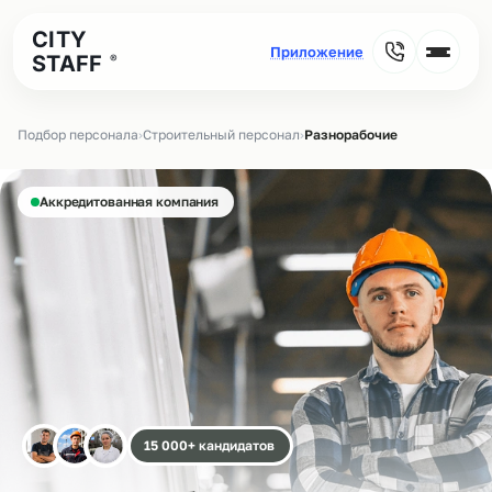
CITY
STAFF
®
Подбор персонала
›
Строительный персонал
›
Разнорабочие
Аккредитованная компания
15 000+ кандидатов