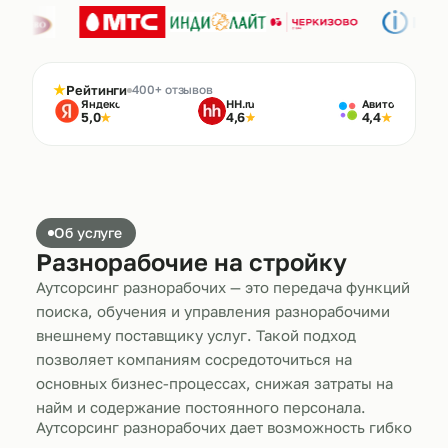
★
Рейтинги
400+ отзывов
Яндекс
HH.ru
Авито
5,0
4,6
4,4
★
★
★
Об услуге
Разнорабочие на стройку
Аутсорсинг разнорабочих — это передача функций
поиска, обучения и управления разнорабочими
внешнему поставщику услуг. Такой подход
позволяет компаниям сосредоточиться на
основных бизнес-процессах, снижая затраты на
найм и содержание постоянного персонала.
Аутсорсинг разнорабочих дает возможность гибко