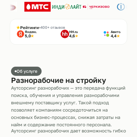
★
Рейтинги
400+ отзывов
Яндекс
HH.ru
Авито
5,0
4,6
4,4
★
★
★
Об услуге
Разнорабочие на стройку
Аутсорсинг разнорабочих — это передача функций
поиска, обучения и управления разнорабочими
внешнему поставщику услуг. Такой подход
позволяет компаниям сосредоточиться на
основных бизнес-процессах, снижая затраты на
найм и содержание постоянного персонала.
Аутсорсинг разнорабочих дает возможность гибко