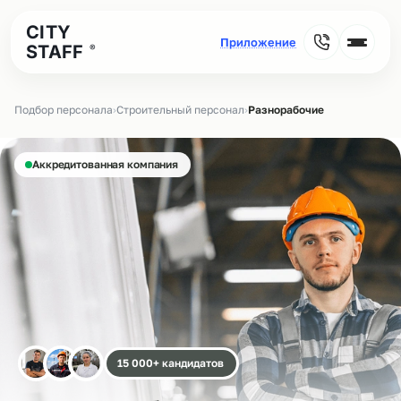
CITY
STAFF
®
Подбор персонала
›
Строительный персонал
›
Разнорабочие
Аккредитованная компания
15 000+ кандидатов