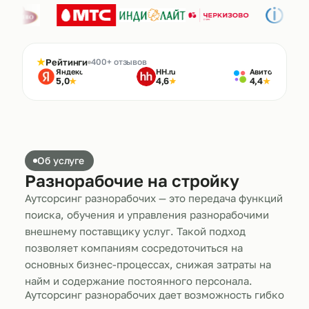
★
Рейтинги
400+ отзывов
Яндекс
HH.ru
Авито
5,0
4,6
4,4
★
★
★
Об услуге
Разнорабочие на стройку
Аутсорсинг разнорабочих — это передача функций
поиска, обучения и управления разнорабочими
внешнему поставщику услуг. Такой подход
позволяет компаниям сосредоточиться на
основных бизнес-процессах, снижая затраты на
найм и содержание постоянного персонала.
Аутсорсинг разнорабочих дает возможность гибко