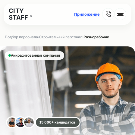
CITY
STAFF
®
Подбор персонала
›
Строительный персонал
›
Разнорабочие
Аккредитованная компания
15 000+ кандидатов