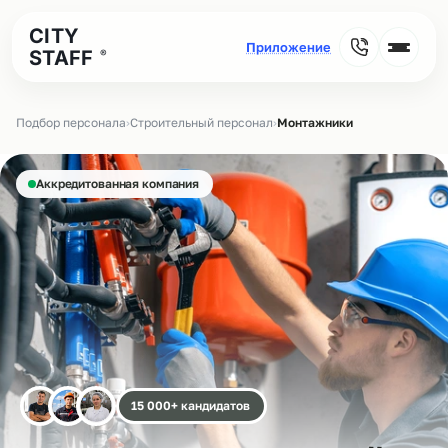
CITY
STAFF
®
Подбор персонала
›
Строительный персонал
›
Монтажники
Аккредитованная компания
15 000+ кандидатов