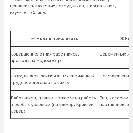
привлекать вахтовых сотрудников, а когда — нет,
изучите таблицу:
✅ Можно привлекать
❌ Нел
Совершеннолетних работников,
Беременных ж
прошедших медосмотр
Сотрудников, заключивших письменный
Несовершенноле
трудовой договор на вахту
Работников, давших согласие на работу
Лиц, которым 
в особых условиях (например, Крайний
противопоказа
Север)