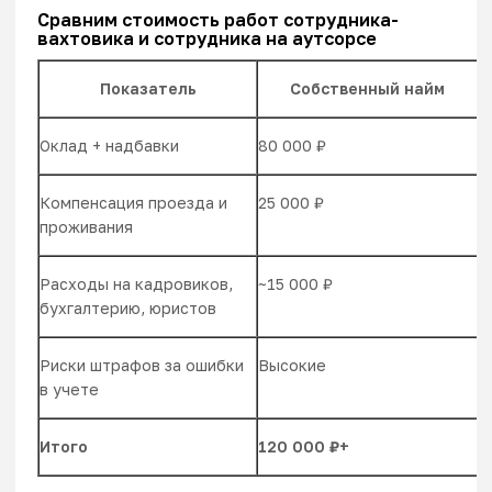
Сравним стоимость работ сотрудника-
вахтовика и сотрудника на аутсорсе
Показатель
Собственный найм
Оклад + надбавки
80 000 ₽
8
Компенсация проезда и
25 000 ₽
2
проживания
Расходы на кадровиков,
~15 000 ₽
0
бухгалтерию, юристов
Риски штрафов за ошибки
Высокие
М
в учете
Итого
120 000 ₽+
~