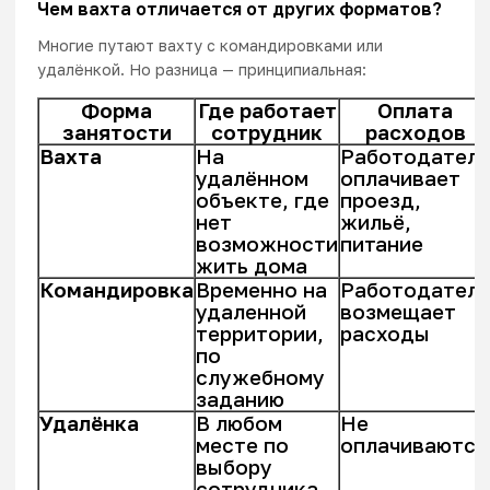
Чем вахта отличается от других форматов?
Многие путают вахту с командировками или
удалёнкой. Но разница — принципиальная:
Форма
Где работает
Оплата
занятости
сотрудник
расходов
Вахта
На
Работодатель
удалённом
оплачивает
объекте, где
проезд,
нет
жильё,
возможности
питание
жить дома
Командировка
Временно на
Работодатель
удаленной
возмещает
территории,
расходы
по
служебному
заданию
Удалёнка
В любом
Не
месте по
оплачиваются
выбору
сотрудника