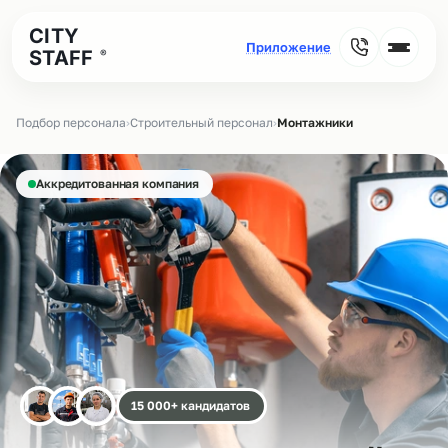
CITY
STAFF
®
Подбор персонала
›
Строительный персонал
›
Монтажники
Аккредитованная компания
15 000+ кандидатов