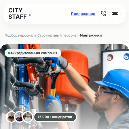
CITY
STAFF
®
Подбор персонала
›
Строительный персонал
›
Монтажники
Аккредитованная компания
15 000+ кандидатов