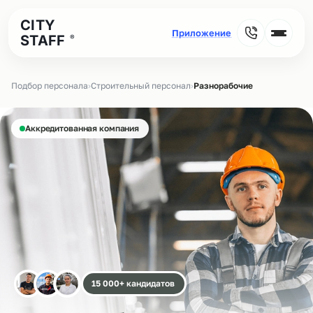
CITY
STAFF
®
Подбор персонала
›
Строительный персонал
›
Разнорабочие
Аккредитованная компания
15 000+ кандидатов