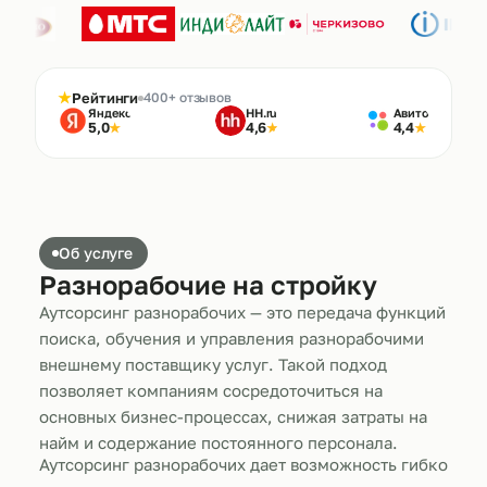
★
Рейтинги
400+ отзывов
Яндекс
HH.ru
Авито
5,0
4,6
4,4
★
★
★
Об услуге
Разнорабочие на стройку
Аутсорсинг разнорабочих — это передача функций
поиска, обучения и управления разнорабочими
внешнему поставщику услуг. Такой подход
позволяет компаниям сосредоточиться на
основных бизнес-процессах, снижая затраты на
найм и содержание постоянного персонала.
Аутсорсинг разнорабочих дает возможность гибко